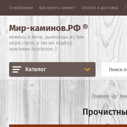
О компании
Как купить камин?
Оплата и доставка
/
Мир-каминов.РФ ®
камины и печи, дымоходы из 1мм.
нерж.стали, а так же подбор
красивых порталов :)
Каталог
Главная
Кам
Прочистны