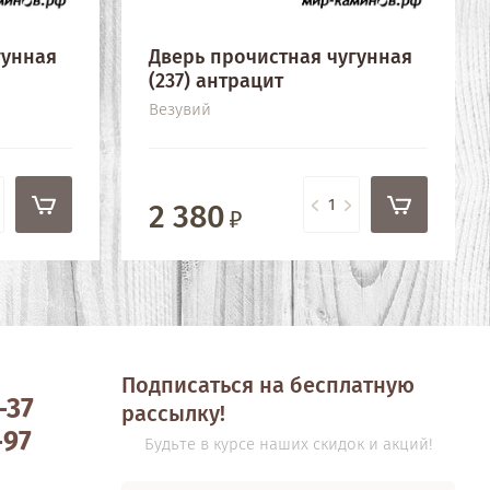
гунная
Дверь прочистная чугунная
(237) антрацит
Везувий
2 380
Подписаться на бесплатную
-37
рассылку!
-97
Будьте в курсе наших скидок и акций!