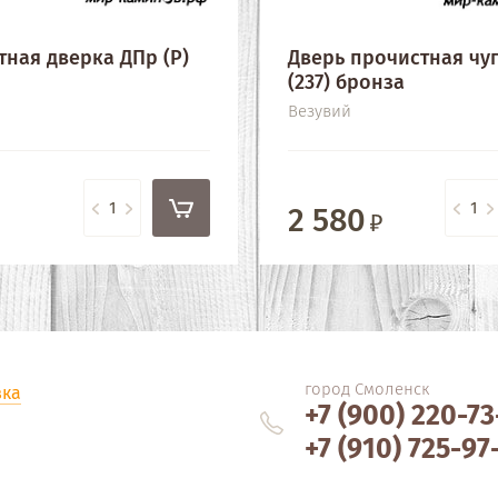
тная дверка ДПр (Р)
Дверь прочистная чу
(237) бронза
Везувий
2 580
город Смоленск
вка
+7 (900) 220-73
+7 (910) 725-97