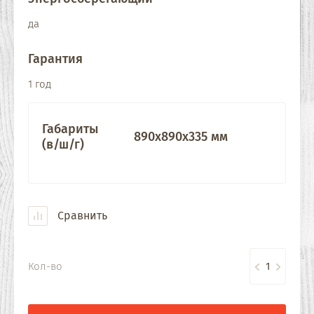
да
Гарантия
1 год
Габариты
890x890x335 мм
(в/ш/г)
Сравнить
Кол-во