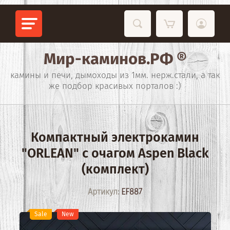
Мир-каминов.РФ ®
камины и печи, дымоходы из 1мм. нерж.стали, а так
же подбор красивых порталов :)
Компактный электрокамин
"ORLEAN" с очагом Aspen Black
(комплект)
Артикул:
EF887
Sale
New