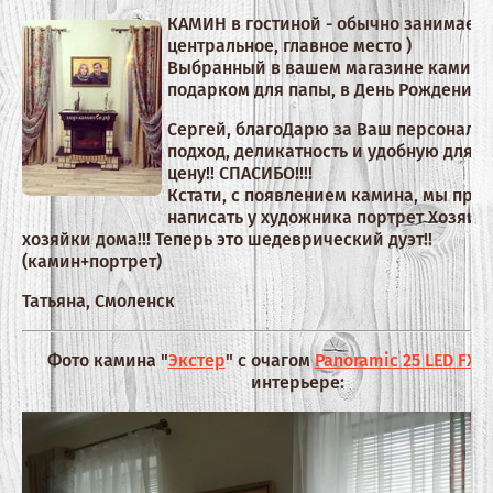
КАМИН в гостиной - обычно занимает
центральное, главное место )
Выбранный в вашем магазине камин -
подарком для папы, в День Рождения!!
Сергей, благоДарю за Ваш персональ
подход, деликатность и удобную для н
цену!! СПАСИБО!!!!
Кстати, с появлением камина, мы при
написать у художника портрет Хозяин
хозяйки дома!!! Теперь это шедеврический дуэт!!
(камин+портрет)
Татьяна, Смоленск
Фото камина "
Экстер
" с очагом
Panoramic 25 LED FX Q
интерьере: